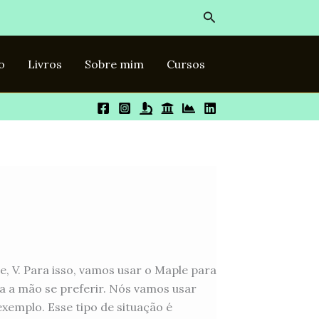
Pesquisar
o
Livros
Sobre mim
Cursos
 V. Para isso, vamos usar o Maple para
ça a mão se preferir. Nós vamos usar
emplo. Esse tipo de situação é