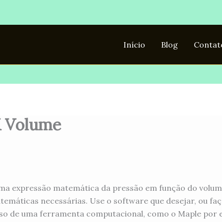
Início
Blog
Contat
X Volume
 uma expressão matemática da pressão em função do volume,
atemáticas necessárias. Use o software que desejar, ou fa
so de uma ferramenta computacional, como o Maple por ex