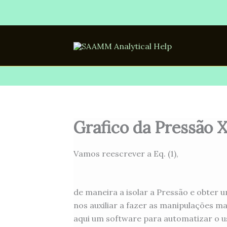
Ir
para
o
conteúdo
Grafico da Pressão 
Vamos reescrever a Eq. (1),
de maneira a isolar a Pressão e obter
nos auxiliar a fazer as manipulações m
aqui um software para automatizar o u