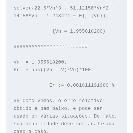
solve({22.5*Vn^3 - 51.12150*Vn^2 + 
14.56*Vn - 1.243424 = 0}, {Vn});
             {Vn = 1.955618200}
#########################
Vn := 1.955618200;
Er := abs((Vn - V)/Vn)*100;
            Er := 0.001811191980 %
## Como vemos, o erro relativo 
obtido é bem baixo, e pode ser 
usado em várias situações. De fato, 
sua usabilidade deve ser analisada 
caso a caso.