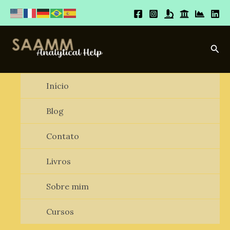
Ir
para
o
conteúdo
Pesq
Início
Blog
Contato
Livros
Sobre mim
Cursos