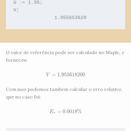
U := 1.95;
V;
              1.955653620
O valor de referência pode ser calculado no Maple, e
forneceu:
=
1.955618200
V
=
1.955618200
V
Com isso podemos tambem calcular o erro relativo,
que no caso foi:
=
0.0018
%
E
r
=
0.0018
%
E
r