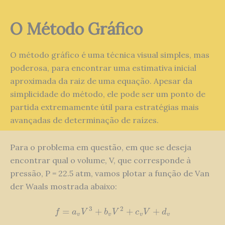
O Método Gráfico
O método gráfico é uma técnica visual simples, mas
poderosa, para encontrar uma estimativa inicial
aproximada da raiz de uma equação. Apesar da
simplicidade do método, ele pode ser um ponto de
partida extremamente útil para estratégias mais
avançadas de determinação de raízes.
Para o problema em questão, em que se deseja
encontrar qual o volume, V, que corresponde à
pressão, P = 22.5 atm, vamos plotar a função de Van
der Waals mostrada abaixo:
3
2
=
+
+
+
f
=
a
v
V
3
+
b
v
V
2
+
c
v
V
+
d
v
f
a
V
b
V
c
V
d
v
v
v
v