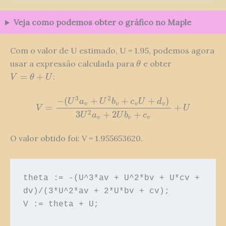
Veja como podemos obter o gráfico no Maple
Com o valor de U estimado, U = 1.95, podemos agora
usar a expressão calculada para
e obter
θ
θ
=
+
:
V
=
θ
+
U
V
θ
U
3
2
−
(
+
+
+
)
U
a
U
b
c
U
d
v
v
v
v
=
+
V
=
−
(
U
3
a
v
+
U
2
b
v
+
c
v
U
+
d
v
)
3
U
2
a
v
+
2
U
b
v
+
c
v
+
U
V
U
2
3
+
2
+
U
a
U
b
c
v
v
v
O valor obtido foi: V = 1.955653620.
theta := -(U^3*av + U^2*bv + U*cv + 
dv)/(3*U^2*av + 2*U*bv + cv);
V := theta + U;