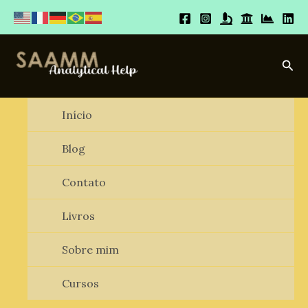
Ir
para
o
conteúdo
Pesq
Início
Blog
Contato
Livros
Sobre mim
Cursos