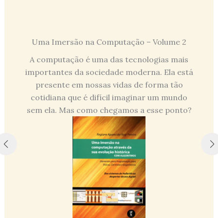
Fu
mersão na Computação – Volume 2
O SAAMM (Si
putação é uma das tecnologias mais
Mathemati
ntes da sociedade moderna. Ela está
analític
ente em nossas vidas de forma tão
resolve
iana que é difícil imaginar um mundo
polinomiais, 
a. Mas como chegamos a esse ponto?
s