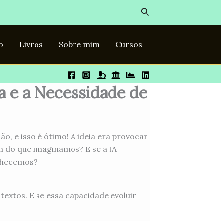
Pesquisar
o
Livros
Sobre mim
Cursos
ca e a Necessidade de
o, e isso é ótimo! A ideia era provocar
ém do que imaginamos? E se a IA
onhecemos?
textos. E se essa capacidade evoluir