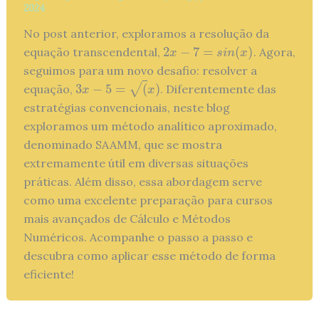
2024
No post anterior, exploramos a resolução da
2
−
7
=
(
)
equação transcendental,
. Agora,
2
𝑥
−
7
=
s
i
n
(
𝑥
)
x
s
i
n
x
seguimos para um novo desafio: resolver a
3
−
5
=
(
)
√
equação,
. Diferentemente das
3
𝑥
−
5
=
(
x
)
x
x
estratégias convencionais, neste blog
exploramos um método analítico aproximado,
denominado SAAMM, que se mostra
extremamente útil em diversas situações
práticas. Além disso, essa abordagem serve
como uma excelente preparação para cursos
mais avançados de Cálculo e Métodos
Numéricos. Acompanhe o passo a passo e
descubra como aplicar esse método de forma
eficiente!