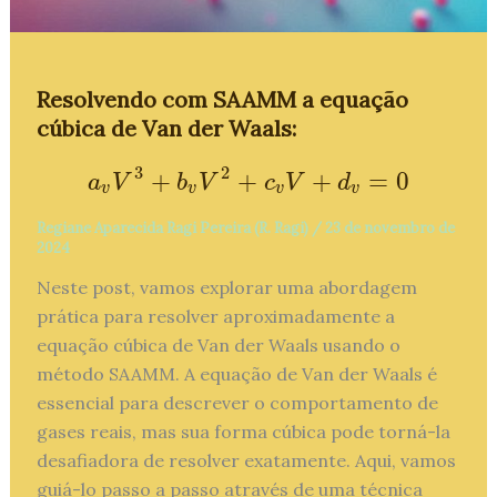
Resolvendo com SAAMM a equação
cúbica de Van der Waals:
3
2
+
+
+
=
0
a
v
V
3
+
b
v
V
2
+
c
v
V
+
d
v
=
0
a
V
b
V
c
V
d
v
v
v
v
Regiane Aparecida Ragi Pereira (R. Ragi)
/
23 de novembro de
2024
Neste post, vamos explorar uma abordagem
prática para resolver aproximadamente a
equação cúbica de Van der Waals usando o
método SAAMM. A equação de Van der Waals é
essencial para descrever o comportamento de
gases reais, mas sua forma cúbica pode torná-la
desafiadora de resolver exatamente. Aqui, vamos
guiá-lo passo a passo através de uma técnica