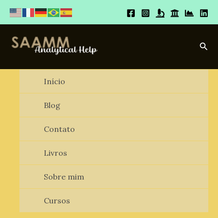
Ir
para
o
conteúdo
Pesq
Início
Blog
Contato
Livros
Sobre mim
Cursos