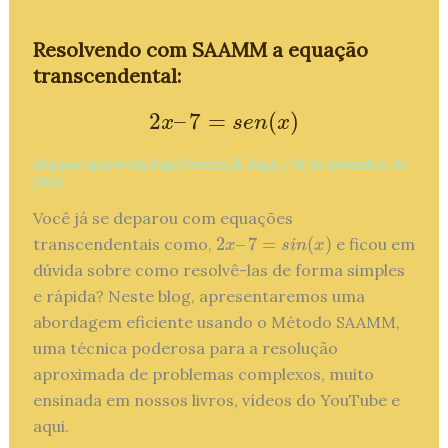
Resolvendo com SAAMM a equação
transcendental:
2
–
7
=
(
)
2
x
–
7
=
s
e
n
(
x
)
x
s
e
n
x
Regiane Aparecida Ragi Pereira (R. Ragi)
/
18 de dezembro de
2024
Você já se deparou com equações
2
–
7
=
(
)
transcendentais como,
e ficou em
2
x
–
7
=
s
i
n
(
x
)
x
s
i
n
x
dúvida sobre como resolvê-las de forma simples
e rápida? Neste blog, apresentaremos uma
abordagem eficiente usando o Método SAAMM,
uma técnica poderosa para a resolução
aproximada de problemas complexos, muito
ensinada em nossos livros, vídeos do YouTube e
aqui.