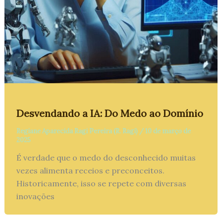
Desvendando a IA: Do Medo ao Domínio
Regiane Aparecida Ragi Pereira (R. Ragi)
/
10 de março de
2025
É verdade que o medo do desconhecido muitas
vezes alimenta receios e preconceitos.
Historicamente, isso se repete com diversas
inovações